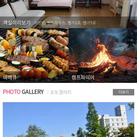
객실미리보기
사랑방, 펜트하우스, 별가1호, 별가5호
바베큐
캠프파이어
PHOTO
GALLERY
포토갤러리
더보기